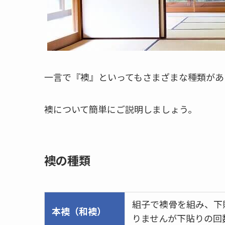
一言で『襖』といってもさまざまな種類があ
襖について簡単にご説明しましょう。
襖の種類
組子で襖骨を組み、下
本襖（和襖）
りませんが下貼りの回