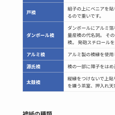
組子の上にベニアを貼
戸襖
るので重いです。
ダンボールにアルミ箔
ダンボール襖
量産襖の代名詞。 そ
襖。 発砲スチロール
アルミ襖
アルミ製の襖縁を使用
源氏襖
襖の一部に障子をはめ
縦縁をつけないで上貼
太鼓襖
を嫌う茶室、押入れ天
襖紙の種類