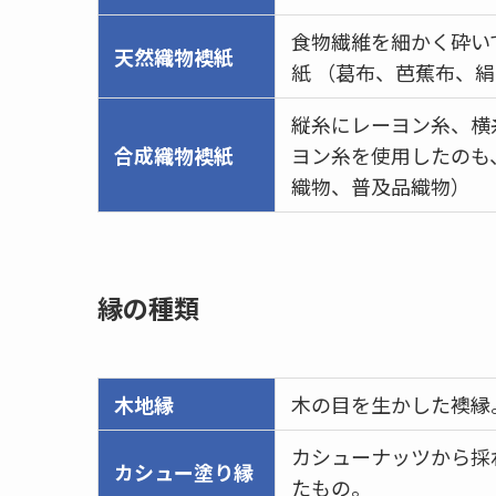
食物繊維を細かく砕い
天然織物襖紙
紙 （葛布、芭蕉布、
縦糸にレーヨン糸、横
合成織物襖紙
ヨン糸を使用したのも
織物、普及品織物）
縁の種類
木地縁
木の目を生かした襖縁
カシューナッツから採
カシュー塗り縁
たもの。