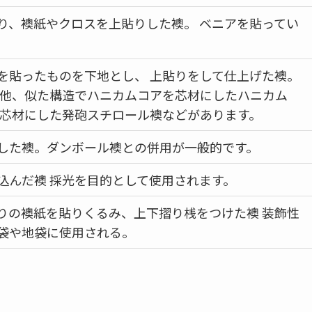
り、襖紙やクロスを上貼りした襖。 ベニアを貼ってい
を貼ったものを下地とし、 上貼りをして仕上げた襖。
の他、似た構造でハニカムコアを芯材にしたハニカム
を芯材にした発砲スチロール襖などがあります。
した襖。ダンボール襖との併用が一般的です。
込んだ襖 採光を目的として使用されます。
りの襖紙を貼りくるみ、上下摺り桟をつけた襖 装飾性
袋や地袋に使用される。