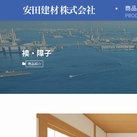
商品
PRO
襖・障子
商品紹介