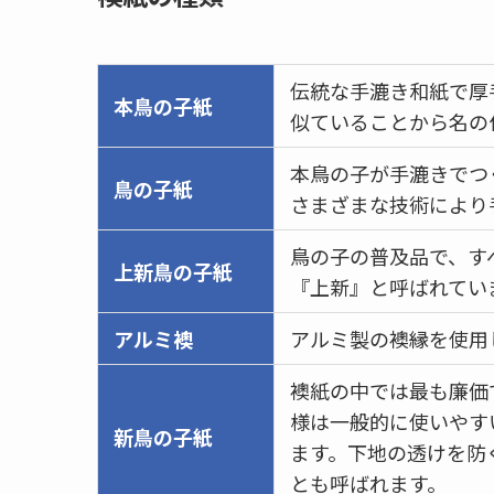
伝統な手漉き和紙で厚
本鳥の子紙
似ていることから名の
本鳥の子が手漉きでつ
鳥の子紙
さまざまな技術により
鳥の子の普及品で、す
上新鳥の子紙
『上新』と呼ばれてい
アルミ襖
アルミ製の襖縁を使用
襖紙の中では最も廉価
様は一般的に使いやす
新鳥の子紙
ます。下地の透けを防
とも呼ばれます。